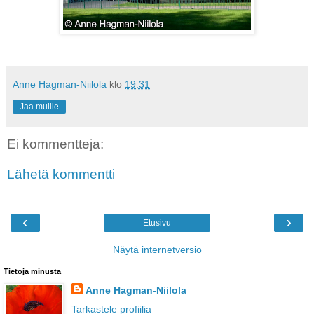
Anne Hagman-Niilola
klo
19.31
Jaa muille
Ei kommentteja:
Lähetä kommentti
‹
›
Etusivu
Näytä internetversio
Tietoja minusta
Anne Hagman-Niilola
Tarkastele profiilia